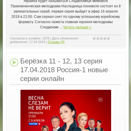
Украина будет называться Спадкоємиця мимоволі
Приключенческая мелодрама Наследница поневоле состоит из 8
увлекательных серий, первая серия выйдет в эфир 16 апреля
2018 в 21:00. Сам сериал снят по одному успешному корейскому
формату. Согласно сюжета главная героиня мелодрамы
Спадкоєми
...
Читать дальше »
Смотрели в онлайне:
1078
|
Дата обновления/
добавления:
17.04.2018
|
Отзывы (0)
Берёзка 11 - 12, 13 серия
17.04.2018 Россия-1 новые
серии онлайн