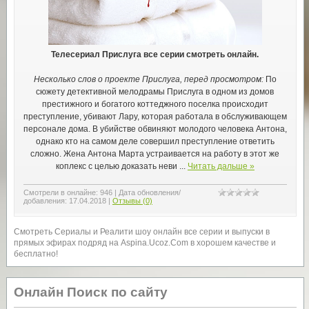
Телесериал Прислуга все серии смотреть онлайн.
Несколько слов о проекте Прислуга, перед просмотром:
По
сюжету детективной мелодрамы Прислуга в одном из домов
престижного и богатого коттеджного поселка происходит
преступление, убивают Лару, которая работала в обслуживающем
персонале дома. В убийстве обвиняют молодого человека Антона,
однако кто на самом деле совершил преступление ответить
сложно. Жена Антона Марта устраивается на работу в этот же
коплекс с целью доказать неви
...
Читать дальше »
Смотрели в онлайне:
946
|
Дата обновления/
добавления:
17.04.2018
|
Отзывы (0)
Смотреть Сериалы и Реалити шоу онлайн все серии и выпуски в
прямых эфирах подряд на Aspina.Ucoz.Com в хорошем качестве и
бесплатно!
Онлайн Поиск по сайту