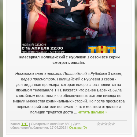
Телесериал Полицейский с Рублёвки 3 сезон все серии
смотреть онлайн.
Несколько слов о проекте Полицейский с Рублёвки 3 сезон,
перед просмотром:
Полицейский с Рублевки 3 сезон -
долгожданная премьера, которая вскоре снова появится на
любимом телеканале ТНТ. Кажется что ранее Барвиха была
спокойным поселком, и ее обеспеченные жители никогда не
видели множества криминальных историй. Но после просмотра
первых серий зрители понимают, что в местном отделении
полиции трудятся доста
...
Читать дальше »
Канал:
ТНТ
|
Смотрели в онлайне:
889
|
Дата
обновления/добавления:
17.04.2018
|
Отзывы (0)