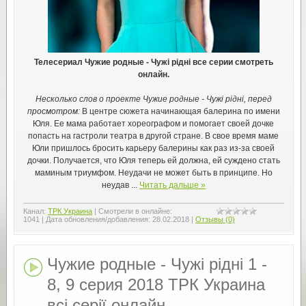
Телесериал Чужие родные - Чужі рідні все серии смотреть
онлайн.
Несколько слов о проекте Чужие родные - Чужі рідні, перед
просмотром:
В центре сюжета начинающая балерина по имени
Юля. Ее мама работает хореографом и помогает своей дочке
попасть на гастроли театра в другой стране. В свое время маме
Юли пришлось бросить карьеру балерины как раз из-за своей
дочки. Получается, что Юля теперь ей должна, ей суждено стать
маминым триумфом. Неудачи не может быть в принципе. Но
неудав
...
Читать дальше »
Канал:
ТРК Украина
|
Смотрели в онлайне:
1041
|
Дата обновления/добавления:
28.02.2018
|
Отзывы (0)
Чужие родные - Чужі рідні 1 -
8, 9 серия 2018 ТРК Украина
всі серії онлайн