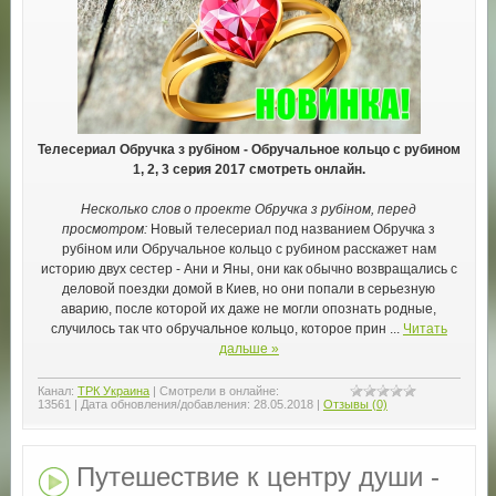
Телесериал Обручка з рубіном - Обручальное кольцо с рубином
1, 2, 3 серия 2017 смотреть онлайн.
Несколько слов о проекте Обручка з рубіном, перед
просмотром:
Новый телесериал под названием Обручка з
рубіном или Обручальное кольцо с рубином расскажет нам
историю двух сестер - Ани и Яны, они как обычно возвращались с
деловой поездки домой в Киев, но они попали в серьезную
аварию, после которой их даже не могли опознать родные,
случилось так что обручальное кольцо, которое прин
...
Читать
дальше »
Канал:
ТРК Украина
|
Смотрели в онлайне:
13561
|
Дата обновления/добавления:
28.05.2018
|
Отзывы (0)
Путешествие к центру души -