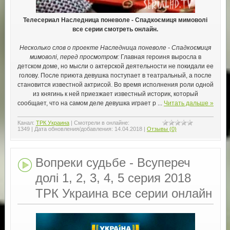
Телесериал Наследница поневоле - Спадкоємиця мимоволі
все серии смотреть онлайн.
Несколько слов о проекте Наследница поневоле - Спадкоємиця
мимоволі, перед просмотром:
Главная героиня выросла в
детском доме, но мысли о актерской деятельности не покидали ее
голову. После приюта девушка поступает в театральный, а после
становится известной актрисой. Во время исполнения роли одной
из княгинь к ней приезжает известный историк, который
сообщает, что на самом деле девушка играет р
...
Читать дальше »
Канал:
ТРК Украина
|
Смотрели в онлайне:
1349
|
Дата обновления/добавления:
14.04.2018
|
Отзывы (0)
Вопреки судьбе - Всупереч
долі 1, 2, 3, 4, 5 серия 2018
ТРК Украина все серии онлайн