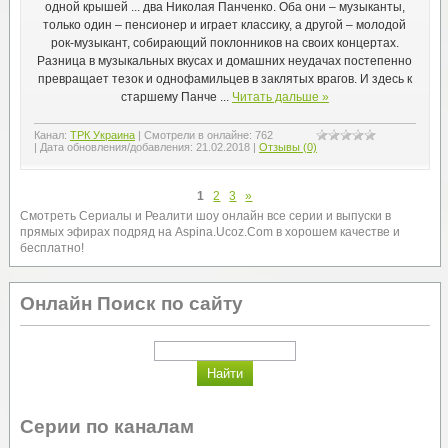
одной крышей ... два Николая Панченко. Оба они – музыканты,
только один – пенсионер и играет классику, а другой – молодой
рок-музыкант, собирающий поклонников на своих концертах.
Разница в музыкальных вкусах и домашних неудачах постепенно
превращает тезок и однофамильцев в заклятых врагов. И здесь к
старшему Панче
...
Читать дальше »
Канал:
ТРК Украина
|
Смотрели в онлайне:
762
|
Дата обновления/добавления:
21.02.2018
|
Отзывы (0)
1
2
3
»
Смотреть Сериалы и Реалити шоу онлайн все серии и выпуски в
прямых эфирах подряд на Aspina.Ucoz.Com в хорошем качестве и
бесплатно!
Онлайн Поиск по сайту
Серии по каналам