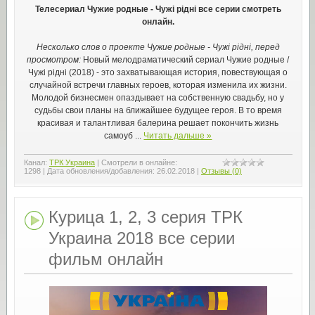
Телесериал Чужие родные - Чужі рідні все серии смотреть
онлайн.
Несколько слов о проекте Чужие родные - Чужі рідні, перед
просмотром:
Новый мелодраматический сериал Чужие родные /
Чужі рідні (2018) - это захватывающая история, повествующая о
случайной встречи главных героев, которая изменила их жизни.
Молодой бизнесмен опаздывает на собственную свадьбу, но у
судьбы свои планы на ближайшее будущее героя. В то время
красивая и талантливая балерина решает покончить жизнь
самоуб
...
Читать дальше »
Канал:
ТРК Украина
|
Смотрели в онлайне:
1298
|
Дата обновления/добавления:
26.02.2018
|
Отзывы (0)
Курица 1, 2, 3 серия ТРК
Украина 2018 все серии
фильм онлайн