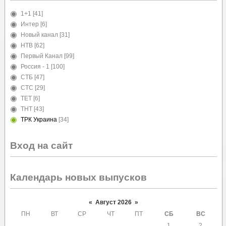
1+1
[41]
Интер
[6]
Новый канал
[31]
НТВ
[62]
Первый Канал
[99]
Россия - 1
[100]
СТБ
[47]
СТС
[29]
ТЕТ
[6]
ТНТ
[43]
ТРК Украина
[34]
Вход на сайт
Календарь новых выпусков
«
Август 2026
»
ПН
ВТ
СР
ЧТ
ПТ
СБ
ВС
1
2