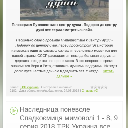
Телесериал Путешествие к центру души - Подорож до центру
душі все серии смотреть онлайн.
Несколько слов о проекте Путешествие к центру души -
Подорож до центру душі, перед просмотром:
Эта история
началась в один из самых сложных и переломных моментов для
нашей страны. СССР распадается, некогда большая и дружная
держава находится на пороге хаоса. В это непростое время
знакомятся Вера и Рита, становясь лучшими подругами. Их ждет
долго путешествие длиною в двадцать лет. У каждо
...
Читать
дальше »
Канал:
ТРК Украина
|
Смотрели в онлайне:
2102
|
Дата обновления/добавления:
24.05.2018
|
Отзывы (0)
Наследница поневоле -
Спадкоємиця мимоволі 1 - 8, 9
серия 2018 ТРК Украина все