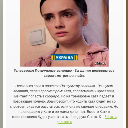
Телесериал По щучьему велению - За щучим велінням все
серии смотреть онлайн.
Несколько слов о проекте По щучьему велению - За щучим
велінням, перед просмотром:
Катя, спортсменка и красавица,
мечтает попасть в сборную. Но на тренировке Катя падает и
повреждает колено. Врач говорит, что ходить Катя будет, но со
спортом придется расстаться, если она не сделает операцию. Но
на операцию у Кати и ее мамы денег нет. Вместо Кати в
соревнованиях будет участвовать её подруга Света. К
...
Читать
дальше »