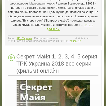
просмотром:
Мелодраматический фильм Всупереч долі 2018 -
история не только о перипетиях в любви. Этот фильм еще и о
том, что любой поставленной цели нужно добиваться до конца, не
обращая внимание на возникшие препятствия... Главная героиня
фильма "Всупереч долі" ("Вопреки судьбе") - молодая девушка
Даша Круглова. Она учится в институте, всю себя
...
Читать
дальше »
Канал:
ТРК Украина
|
Смотрели в онлайне:
1141
|
Дата обновления/добавления:
04.04.2018
|
Отзывы (0)
Секрет Майя 1, 2, 3, 4, 5 серия
ТРК Украина 2018 все серии
(фильм) онлайн