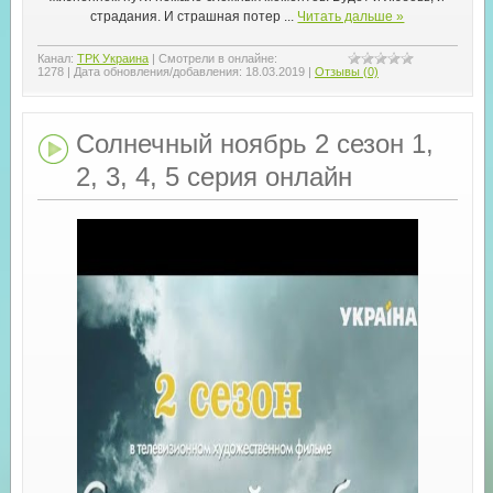
страдания. И страшная потер
...
Читать дальше »
Канал:
ТРК Украина
|
Смотрели в онлайне:
1278
|
Дата обновления/добавления:
18.03.2019
|
Отзывы (0)
Солнечный ноябрь 2 сезон 1,
2, 3, 4, 5 серия онлайн