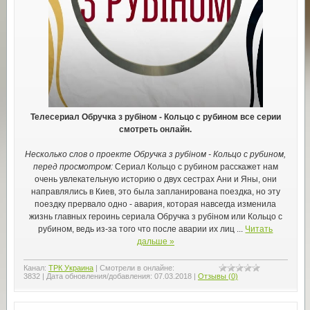
Телесериал Обручка з рубіном - Кольцо с рубином все серии
смотреть онлайн.
Несколько слов о проекте Обручка з рубіном - Кольцо с рубином,
перед просмотром:
Сериал Кольцо с рубином расскажет нам
очень увлекательную историю о двух сестрах Ани и Яны, они
направлялись в Киев, это была запланирована поездка, но эту
поездку прервало одно - авария, которая навсегда изменила
жизнь главных героинь сериала Обручка з рубіном или Кольцо с
рубином, ведь из-за того что после аварии их лиц
...
Читать
дальше »
Канал:
ТРК Украина
|
Смотрели в онлайне:
3832
|
Дата обновления/добавления:
07.03.2018
|
Отзывы (0)