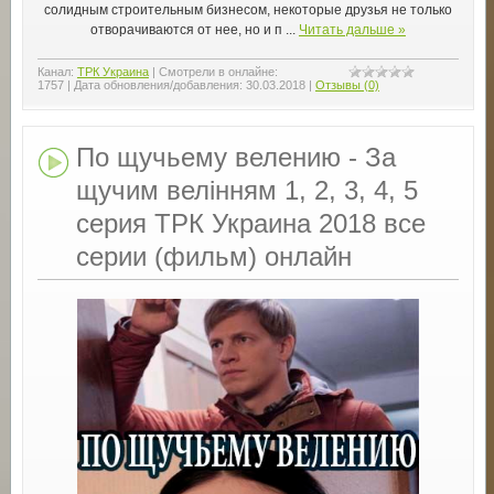
солидным строительным бизнесом, некоторые друзья не только
отворачиваются от нее, но и п
...
Читать дальше »
Канал:
ТРК Украина
|
Смотрели в онлайне:
1757
|
Дата обновления/добавления:
30.03.2018
|
Отзывы (0)
По щучьему велению - За
щучим велінням 1, 2, 3, 4, 5
серия ТРК Украина 2018 все
серии (фильм) онлайн