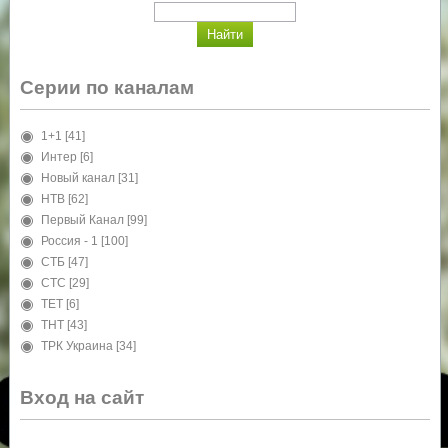
Серии по каналам
1+1
[41]
Интер
[6]
Новый канал
[31]
НТВ
[62]
Первый Канал
[99]
Россия - 1
[100]
СТБ
[47]
СТС
[29]
ТЕТ
[6]
ТНТ
[43]
ТРК Украина
[34]
Вход на сайт