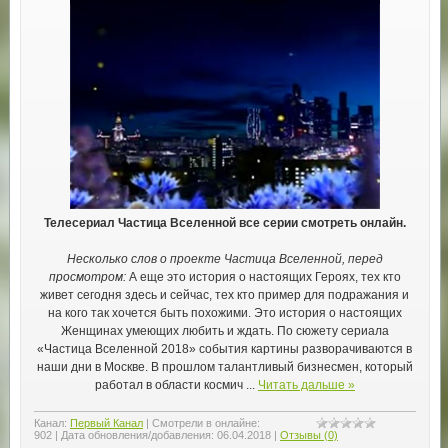
Телесериал Частица Вселенной все серии смотреть онлайн.
Несколько слов о проекте Частица Вселенной, перед
просмотром:
А еще это история о настоящих Героях, тех кто
живет сегодня здесь и сейчас, тех кто пример для подражания и
на кого так хочется быть похожими. Это история о настоящих
Женщинах умеющих любить и ждать. По сюжету сериала
«Частица Вселенной 2018» события картины разворачиваются в
наши дни в Москве. В прошлом талантливый бизнесмен, который
работал в области космич
...
Читать дальше »
Канал:
Первый Канал
|
Смотрели в онлайне:
902
|
Дата обновления/добавления:
06.04.2018
|
Отзывы (0)