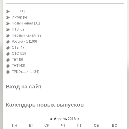
1+1
[41]
Интер
[6]
Новый канал
[31]
НТВ
[62]
Первый Канал
[99]
Россия - 1
[100]
СТБ
[47]
СТС
[29]
ТЕТ
[6]
ТНТ
[43]
ТРК Украина
[34]
Вход на сайт
Календарь новых выпусков
«
Апрель 2018
»
ПН
ВТ
СР
ЧТ
ПТ
СБ
ВС