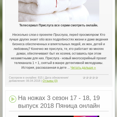
Телесериал Прислуга все серии смотреть онлайн.
Несколько слов о проекте Прислуга, перед просмотром:
Кто
лучше других знает обо всех подробностях жизни и даже ведения
бизнеса обеспеченных и влиятельных людей, их жен, детей и
любовниц? Конечно же прислуга, те, кто работает во многих
домах, обеспечивают быт их хозяев, оставаясь при этом
незаметными для них. Прислуга - новый многосерийный проект
телеканала 1 + 1, снятый в жанре детективной мелодрамы.
История, рассказанная в дете
...
Читать дальше »
Смотрели в онлайне:
815
|
Дата обновления/
добавления:
06.04.2018
|
Отзывы (0)
На ножах 3 сезон 17 - 18, 19
выпуск 2018 Пяница онлайн