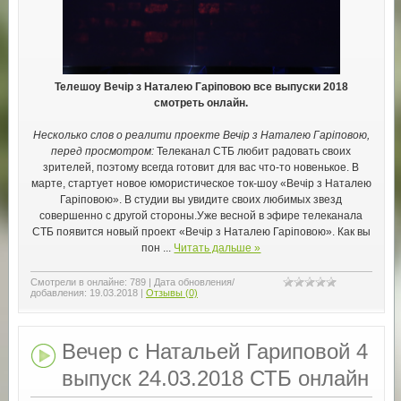
Телешоу Вечір з Наталею Гаріповою все выпуски 2018
смотреть онлайн.
Несколько слов о реалити проекте Вечір з Наталею Гаріповою,
перед просмотром:
Телеканал СТБ любит радовать своих
зрителей, поэтому всегда готовит для вас что-то новенькое. В
марте, стартует новое юмористическое ток-шоу «Вечір з Наталею
Гаріповою». В студии вы увидите своих любимых звезд
совершенно с другой стороны.Уже весной в эфире телеканала
СТБ появится новый проект «Вечір з Наталею Гаріповою». Как вы
пон
...
Читать дальше »
Смотрели в онлайне:
789
|
Дата обновления/
добавления:
19.03.2018
|
Отзывы (0)
Вечер с Натальей Гариповой 4
выпуск 24.03.2018 СТБ онлайн