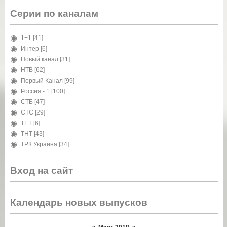
Серии по каналам
1+1
[41]
Интер
[6]
Новый канал
[31]
НТВ
[62]
Первый Канал
[99]
Россия - 1
[100]
СТБ
[47]
СТС
[29]
ТЕТ
[6]
ТНТ
[43]
ТРК Украина
[34]
Вход на сайт
Календарь новых выпусков