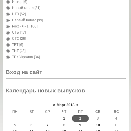
Интер
[6]
Новый канал
[31]
НТВ
[62]
Первый Канал
[99]
Россия - 1
[100]
СТБ
[47]
СТС
[29]
ТЕТ
[6]
ТНТ
[43]
ТРК Украина
[34]
Вход на сайт
Календарь новых выпусков
«
Март 2018
»
ПН
ВТ
СР
ЧТ
ПТ
СБ
ВС
1
2
3
4
5
6
7
8
9
10
11