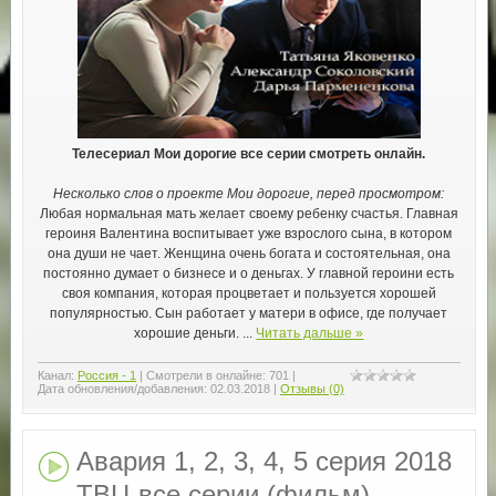
Телесериал Мои дорогие все серии смотреть онлайн.
Несколько слов о проекте Мои дорогие, перед просмотром:
Любая нормальная мать желает своему ребенку счастья. Главная
героиня Валентина воспитывает уже взрослого сына, в котором
она души не чает. Женщина очень богата и состоятельная, она
постоянно думает о бизнесе и о деньгах. У главной героини есть
своя компания, которая процветает и пользуется хорошей
популярностью. Сын работает у матери в офисе, где получает
хорошие деньги.
...
Читать дальше »
Канал:
Россия - 1
|
Смотрели в онлайне:
701
|
Дата обновления/добавления:
02.03.2018
|
Отзывы (0)
Авария 1, 2, 3, 4, 5 серия 2018
ТВЦ все серии (фильм)