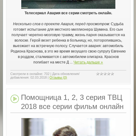
Телесериал Авария все серии смотреть онлайн.
Несколько слов о проекте Авария, перед просмотром:
Судьба
готовит испытание для местного миллионера Шумина. Его сын
получает черепно-мозговую травму, жизнь парня оказывается на
волоске. Герой везет ребенка в больницу, но, поторопившись,
выезжает на встречную полосу. Случается авария: автомобиль
Родиона Краснова, в это же время везущего свою супругу Евгению
в роддом, сталкивается с автомобилем олигарха. Краснов
погибает на месте Д
...
Читать дальше »
Смотрели в онлайне:
702
|
Дата обновления/
добавления:
02.03.2018
|
Отзывы (0)
Помощница 1, 2, 3 серия ТВЦ
2018 все серии фильм онлайн