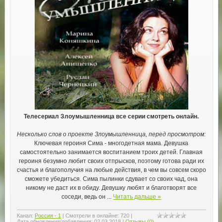
Телесериал Злоумышленница все серии смотреть онлайн.
Несколько слов о проекте Злоумышленница, перед просмотром:
Ключевая героиня Сима - многодетная мама. Девушка
самостоятельно занимается воспитанием троих детей. Главная
героиня безумно любит своих отпрысков, поэтому готова ради их
счастья и благополучия на любые действия, в чем вы совсем скоро
сможете убедиться. Сима пылинки сдувает со своих чад, она
никому не даст их в обиду. Девушку любят и благотворят все
соседи, ведь он
...
Читать дальше »
Канал:
Россия - 1
|
Смотрели в онлайне:
720
|
Дата обновления/добавления:
02.03.2018
|
Отзывы (0)