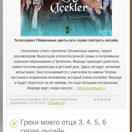
Телесериал Обиженные цветы все серии смотреть онлайн.
Несколько слов о проекте Обиженные цветы, перед
просмотром:
Выросшая в благополучной семье и получившая
хорошее образование в Тробзоне, Фериде приходит работать
заместителем директора в детский дом. Здесь её ждут нелегкие
испытания. Она познакомится с учителем по имени Топрак,
честным и искренним человеком, который очень полюбит Фериде
и будет бороться за её любовь. Но ещё большие потрясения
Фериде ждут, когда она узн
...
Читать дальше »
Смотрели в онлайне:
823
|
Дата обновления/
добавления:
27.01.2018
|
Отзывы (0)
Грехи моего отца 3, 4, 5, 6
серия онлайн