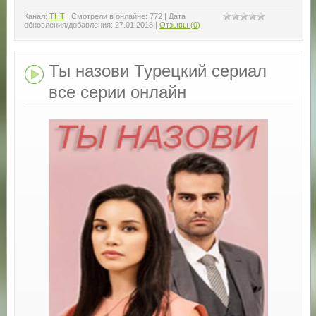
Канал:
ТНТ
|
Смотрели в онлайне:
772
|
Дата
обновления/добавления:
27.01.2018
|
Отзывы (0)
Ты назови Турецкий сериал
все серии онлайн