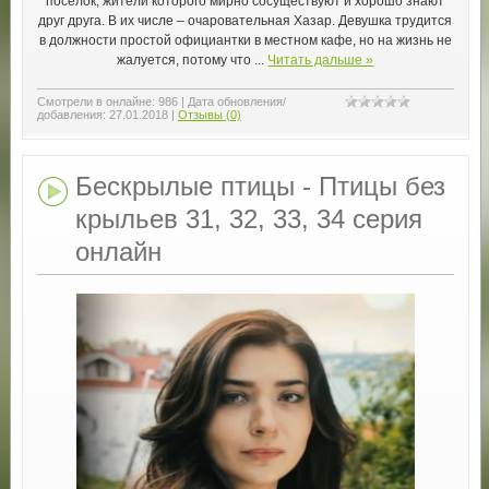
посёлок, жители которого мирно сосуществуют и хорошо знают
друг друга. В их числе – очаровательная Хазар. Девушка трудится
в должности простой официантки в местном кафе, но на жизнь не
жалуется, потому что
...
Читать дальше »
Смотрели в онлайне:
986
|
Дата обновления/
добавления:
27.01.2018
|
Отзывы (0)
Бескрылые птицы - Птицы без
крыльев 31, 32, 33, 34 серия
онлайн