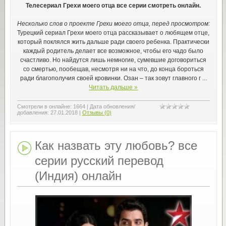
Телесериал Грехи моего отца все серии смотреть онлайн.
Несколько слов о проекте Грехи моего отца, перед просмотром:
Турецкий сериал Грехи моего отца рассказывает о любящем отце,
который поклялся жить дальше ради своего ребенка. Практически
каждый родитель делает все возможное, чтобы его чадо было
счастливо. Но найдутся лишь немногие, сумевшие договориться
со смертью, пообещав, несмотря ни на что, до конца бороться
ради благополучия своей кровинки. Озан – так зовут главного г
...
Читать дальше »
Смотрели в онлайне:
1664
|
Дата обновления/
добавления:
27.01.2018
|
Отзывы (0)
Как назвать эту любовь? все
серии русский перевод
(Индия) онлайн