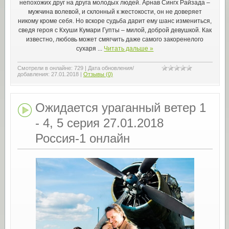
непохожих друг на друга молодых людей. Арнав Сингх Райзада –
мужчина волевой, и склонный к жестокости, он не доверяет
никому кроме себя. Но вскоре судьба дарит ему шанс измениться,
сведя героя с Кхуши Кумари Гупты – милой, доброй девушкой. Как
известно, любовь может смягчить даже самого закоренелого
сухаря
...
Читать дальше »
Смотрели в онлайне:
729
|
Дата обновления/
добавления:
27.01.2018
|
Отзывы (0)
Ожидается ураганный ветер 1
- 4, 5 серия 27.01.2018
Россия-1 онлайн