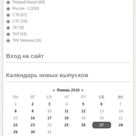
Первый Канал
[99]
Россия - 1
[100]
СТБ
[47]
СТС
[29]
ТЕТ
[6]
ТНТ
[43]
ТРК Украина
[34]
Вход на сайт
Календарь новых выпусков
«
Январь 2018
»
ПН
ВТ
СР
ЧТ
ПТ
СБ
ВС
1
2
3
4
5
6
7
8
9
10
11
12
13
14
15
16
17
18
19
20
21
22
23
24
25
26
27
28
29
30
31