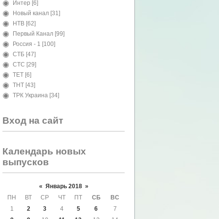
Интер
[6]
Новый канал
[31]
НТВ
[62]
Первый Канал
[99]
Россия - 1
[100]
СТБ
[47]
СТС
[29]
ТЕТ
[6]
ТНТ
[43]
ТРК Украина
[34]
Вход на сайт
Календарь новых
выпусков
«
Январь 2018
»
ПН
ВТ
СР
ЧТ
ПТ
СБ
ВС
1
2
3
4
5
6
7