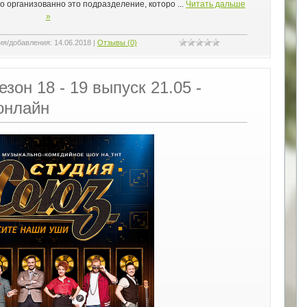
ло организованно это подразделение, которо
...
Читать дальше
»
ия/добавления:
14.06.2018
|
Отзывы (0)
зон 18 - 19 выпуск 21.05 -
онлайн