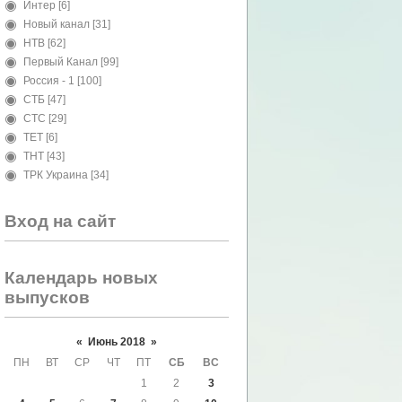
Интер
[6]
Новый канал
[31]
НТВ
[62]
Первый Канал
[99]
Россия - 1
[100]
СТБ
[47]
СТС
[29]
ТЕТ
[6]
ТНТ
[43]
ТРК Украина
[34]
Вход на сайт
Календарь новых
выпусков
«
Июнь 2018
»
ПН
ВТ
СР
ЧТ
ПТ
СБ
ВС
1
2
3