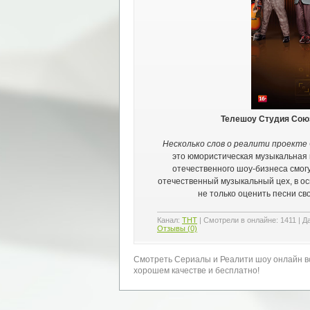
Телешоу Студия Союз
Несколько слов о реалити проекте 
это юмористическая музыкальная п
отечественного шоу-бизнеса смог
отечественный музыкальный цех, в ос
не только оценить песни св
Канал:
ТНТ
|
Смотрели в онлайне:
1411
|
Д
Отзывы (0)
Смотреть Сериалы и Реалити шоу онлайн вс
хорошем качестве и бесплатно!