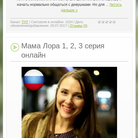
начать нормально общаться с девушками. Но для
...
Читать
дальше »
Канал:
ТНТ
|
Смотрели в онлайне:
1024
|
Дата
обновления/добавления:
29.07.2017
|
Отзывы (0)
Мама Лора 1, 2, 3 серия
онлайн