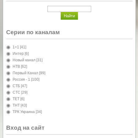
Серии по каналам
1+1
[41]
Интер
[6]
Новый канал
[31]
НТВ
[62]
Первый Канал
[99]
Россия - 1
[100]
СТБ
[47]
СТС
[29]
ТЕТ
[6]
ТНТ
[43]
ТРК Украина
[34]
Вход на сайт