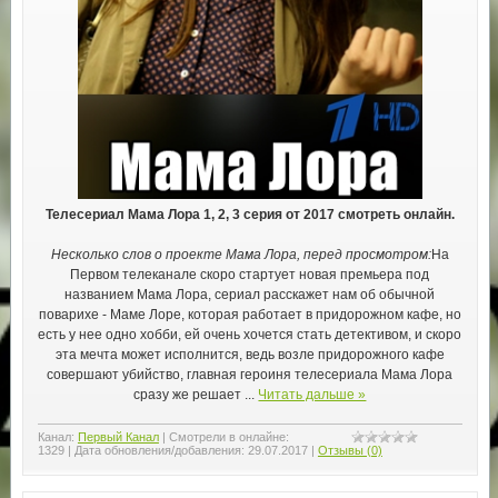
Телесериал Мама Лора 1, 2, 3 серия от 2017 смотреть онлайн.
Несколько слов о проекте Мама Лора, перед просмотром:
На
Первом телеканале скоро стартует новая премьера под
названием Мама Лора, сериал расскажет нам об обычной
поварихе - Маме Лоре, которая работает в придорожном кафе, но
есть у нее одно хобби, ей очень хочется стать детективом, и скоро
эта мечта может исполнится, ведь возле придорожного кафе
совершают убийство, главная героиня телесериала Мама Лора
сразу же решает
...
Читать дальше »
Канал:
Первый Канал
|
Смотрели в онлайне:
1329
|
Дата обновления/добавления:
29.07.2017
|
Отзывы (0)